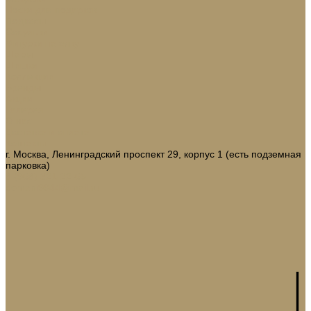
Носки для подарков
Подвесы
Сосульки
Фигурки на елку
Шары
Шишки
Коллекции
Бренды
Акции
Галерея
О нас
Доставка и оплата
Контакты
г. Москва, Ленинградский проспект 29, корпус 1 (есть подземная
парковка)
8 (968) 321-22-65
domani9944@mail.ru