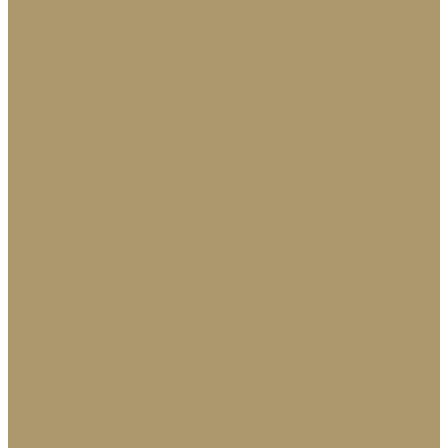
Доставка и оплата
Контакты
...
Каталог товаров
Посуда и сервировка
Тарелки
Салатники
Чайные наборы
Кофейные наборы
Подносы
Хлебницы
Подставки
Вазы и баночки
Графины и кувшины
Наборы бокалов и рюмок
Столовые приборы
Вазы
Статуэтки
Подсвечники и свечи
Аксессуары для ванной комнаты
Зеркала
Коврики для ванной
Корзины для белья
Полотенца
Туалетные принадлежности
Шкатулки и коробки
Домашний текстиль
Подушки, одеяла