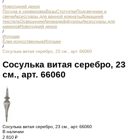
/
Новогодний декор
Посуда и сервировка
Вазы
Статуэтки
Подсвечники и
свечи
Аксессуары для ванной комнаты
Домашний
текстиль
Освещение
Аромадиффузоры
Аксессуары для
каминов
Новогодний декор
/
Игрушки
Ёлки искусственные
Игрушки
/
Сосулька витая серебро, 23 см., арт. 66060
Сосулька витая серебро, 23
см., арт. 66060
Сосулька витая серебро, 23 см., арт. 66060
В наличии
2 810 ₽