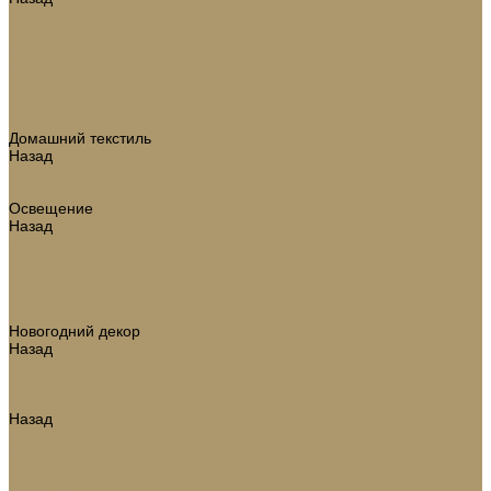
Аксессуары для ванной комнаты
Зеркала
Коврики для ванной
Корзины для белья
Полотенца
Туалетные принадлежности
Шкатулки и коробки
Домашний текстиль
Назад
Домашний текстиль
Подушки, одеяла
Освещение
Назад
Освещение
Люстры
Настольные лампы
Аромадиффузоры
Аксессуары для каминов
Новогодний декор
Назад
Новогодний декор
Ёлки искусственные
Игрушки
Назад
Игрушки
Ветки
Ленты
Макушки