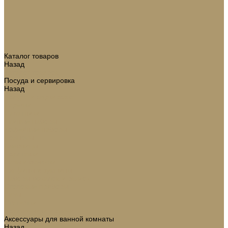
Каталог товаров
Назад
Каталог товаров
Посуда и сервировка
Назад
Посуда и сервировка
Тарелки
Салатники
Чайные наборы
Кофейные наборы
Подносы
Хлебницы
Подставки
Вазы и баночки
Графины и кувшины
Наборы бокалов и рюмок
Столовые приборы
Вазы
Статуэтки
Подсвечники и свечи
Аксессуары для ванной комнаты
Назад