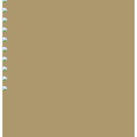
Коврики для ванной
Корзины для белья
Полотенца
Туалетные принадлежности
Шкатулки и коробки
Подушки, одеяла
Люстры
Настольные лампы
Ёлки искусственные
Игрушки
Ветки
Ленты
Макушки
Коллекции
Бренды
Акции
Галерея
О нас