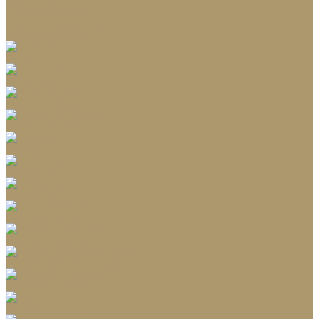
Освещение
Аромадиффузоры
Аксессуары для каминов
Новогодний декор
Тарелки
Салатники
Чайные наборы
Кофейные наборы
Подносы
Хлебницы
Подставки
Вазы и баночки
Графины и кувшины
Наборы бокалов и рюмок
Столовые приборы
Зеркала