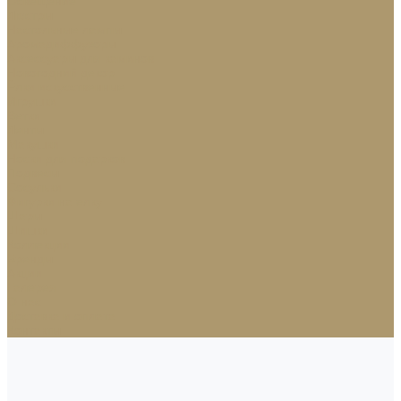
Освещение
Люстры
Настольные лампы
Аромадиффузоры
Аксессуары для каминов
Новогодний декор
Ёлки искусственные
Игрушки
Ветки
Ленты
Макушки
Носки для подарков
Подвесы
Сосульки
Фигурки на елку
Шары
Шишки
Коллекции
Бренды
Акции
Галерея
О нас
Доставка и оплата
Контакты