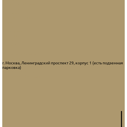
Носки для подарков
Подвесы
Сосульки
Фигурки на елку
Шары
Шишки
Коллекции
Бренды
Акции
Галерея
О нас
Доставка и оплата
Контакты
г. Москва, Ленинградский проспект 29, корпус 1 (есть подземная
парковка)
8 (968) 321-22-65
domani9944@mail.ru