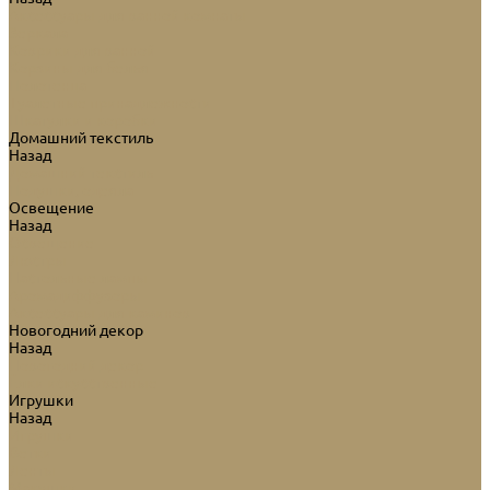
Аксессуары для ванной комнаты
Зеркала
Коврики для ванной
Корзины для белья
Полотенца
Туалетные принадлежности
Шкатулки и коробки
Домашний текстиль
Назад
Домашний текстиль
Подушки, одеяла
Освещение
Назад
Освещение
Люстры
Настольные лампы
Аромадиффузоры
Аксессуары для каминов
Новогодний декор
Назад
Новогодний декор
Ёлки искусственные
Игрушки
Назад
Игрушки
Ветки
Ленты
Макушки