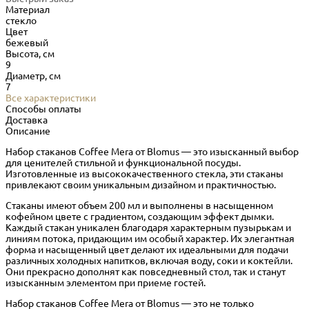
Материал
стекло
Цвет
бежевый
Высота, см
9
Диаметр, см
7
Все характеристики
Способы оплаты
Доставка
Описание
Набор стаканов Coffee Mera от Blomus — это изысканный выбор
для ценителей стильной и функциональной посуды.
Изготовленные из высококачественного стекла, эти стаканы
привлекают своим уникальным дизайном и практичностью.​
Стаканы имеют объем 200 мл и выполнены в насыщенном
кофейном цвете с градиентом, создающим эффект дымки.
Каждый стакан уникален благодаря характерным пузырькам и
линиям потока, придающим им особый характер. Их элегантная
форма и насыщенный цвет делают их идеальными для подачи
различных холодных напитков, включая воду, соки и коктейли.
Они прекрасно дополнят как повседневный стол, так и станут
изысканным элементом при приеме гостей.​
Набор стаканов Coffee Mera от Blomus — это не только