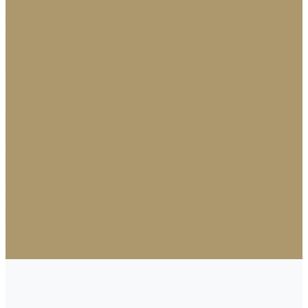
Освещение
Люстры
Настольные лампы
Аромадиффузоры
Аксессуары для каминов
Новогодний декор
Ёлки искусственные
Игрушки
Ветки
Ленты
Макушки
Носки для подарков
Подвесы
Сосульки
Фигурки на елку
Шары
Шишки
Коллекции
Бренды
Акции
Галерея
О нас
Доставка и оплата
Контакты