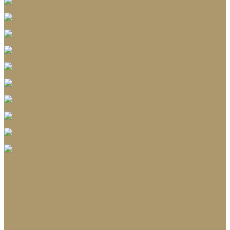
Коврики для ванной
Корзины для белья
Полотенца
Туалетные принадлежности
Шкатулки и коробки
Подушки, одеяла
Люстры
Настольные лампы
Ёлки искусственные
Игрушки
Ветки
Ленты
Макушки
Коллекции
Бренды
Акции
Галерея
О нас