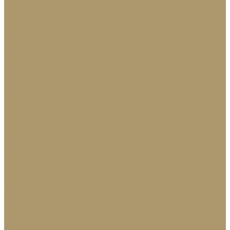
Доставка и оплата
Контакты
...
Каталог товаров
Посуда и сервировка
Тарелки
Салатники
Чайные наборы
Кофейные наборы
Подносы
Хлебницы
Подставки
Вазы и баночки
Графины и кувшины
Наборы бокалов и рюмок
Столовые приборы
Вазы
Статуэтки
Подсвечники и свечи
Аксессуары для ванной комнаты
Зеркала
Коврики для ванной
Корзины для белья
Полотенца
Туалетные принадлежности
Шкатулки и коробки
Домашний текстиль
Подушки, одеяла