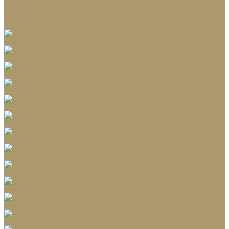
Освещение
Аромадиффузоры
Аксессуары для каминов
Новогодний декор
Тарелки
Салатники
Чайные наборы
Кофейные наборы
Подносы
Хлебницы
Подставки
Вазы и баночки
Графины и кувшины
Наборы бокалов и рюмок
Столовые приборы
Зеркала