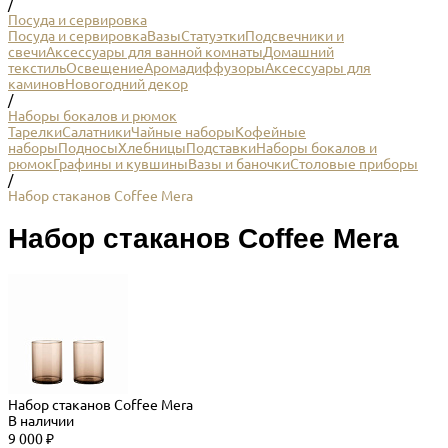
/
Посуда и сервировка
Посуда и сервировка
Вазы
Статуэтки
Подсвечники и
свечи
Аксессуары для ванной комнаты
Домашний
текстиль
Освещение
Аромадиффузоры
Аксессуары для
каминов
Новогодний декор
/
Наборы бокалов и рюмок
Тарелки
Салатники
Чайные наборы
Кофейные
наборы
Подносы
Хлебницы
Подставки
Наборы бокалов и
рюмок
Графины и кувшины
Вазы и баночки
Столовые приборы
/
Набор стаканов Coffee Mera
Набор стаканов Coffee Mera
Набор стаканов Coffee Mera
В наличии
9 000 ₽