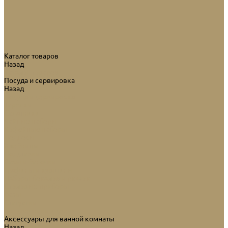
Каталог товаров
Назад
Каталог товаров
Посуда и сервировка
Назад
Посуда и сервировка
Тарелки
Салатники
Чайные наборы
Кофейные наборы
Подносы
Хлебницы
Подставки
Вазы и баночки
Графины и кувшины
Наборы бокалов и рюмок
Столовые приборы
Вазы
Статуэтки
Подсвечники и свечи
Аксессуары для ванной комнаты
Назад