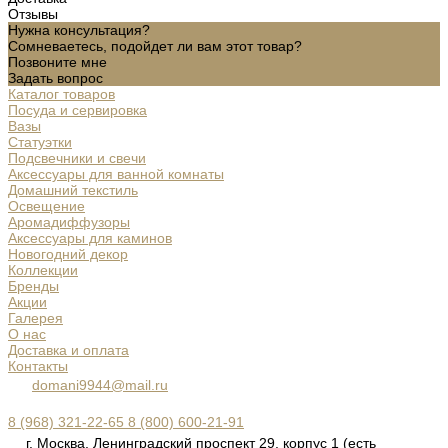
Отзывы
Нужна консультация?
Сомневаетесь, подойдет ли вам этот товар?
Позвоните мне
Задать вопрос
Каталог товаров
Посуда и сервировка
Вазы
Статуэтки
Подсвечники и свечи
Аксессуары для ванной комнаты
Домашний текстиль
Освещение
Аромадиффузоры
Аксессуары для каминов
Новогодний декор
Коллекции
Бренды
Акции
Галерея
О нас
Доставка и оплата
Контакты
domani9944@mail.ru
8 (968) 321-22-65
8 (800) 600-21-91
г. Москва, Ленинградский проспект 29, корпус 1 (есть