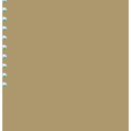
Коврики для ванной
Корзины для белья
Полотенца
Туалетные принадлежности
Шкатулки и коробки
Подушки, одеяла
Люстры
Настольные лампы
Ёлки искусственные
Игрушки
Ветки
Ленты
Макушки
Коллекции
Бренды
Акции
Галерея
О нас