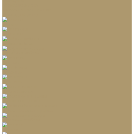
Освещение
Аромадиффузоры
Аксессуары для каминов
Новогодний декор
Тарелки
Салатники
Чайные наборы
Кофейные наборы
Подносы
Хлебницы
Подставки
Вазы и баночки
Графины и кувшины
Наборы бокалов и рюмок
Столовые приборы
Зеркала