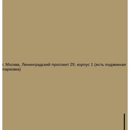
Носки для подарков
Подвесы
Сосульки
Фигурки на елку
Шары
Шишки
Коллекции
Бренды
Акции
Галерея
О нас
Доставка и оплата
Контакты
г. Москва, Ленинградский проспект 29, корпус 1 (есть подземная
парковка)
8 (968) 321-22-65
domani9944@mail.ru