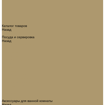
Каталог товаров
Назад
Каталог товаров
Посуда и сервировка
Назад
Посуда и сервировка
Тарелки
Салатники
Чайные наборы
Кофейные наборы
Подносы
Хлебницы
Подставки
Вазы и баночки
Графины и кувшины
Наборы бокалов и рюмок
Столовые приборы
Вазы
Статуэтки
Подсвечники и свечи
Аксессуары для ванной комнаты
Назад