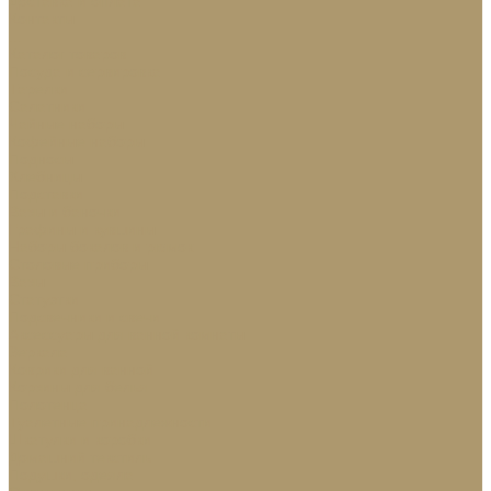
Доставка и оплата
Контакты
...
Каталог товаров
Посуда и сервировка
Тарелки
Салатники
Чайные наборы
Кофейные наборы
Подносы
Хлебницы
Подставки
Вазы и баночки
Графины и кувшины
Наборы бокалов и рюмок
Столовые приборы
Вазы
Статуэтки
Подсвечники и свечи
Аксессуары для ванной комнаты
Зеркала
Коврики для ванной
Корзины для белья
Полотенца
Туалетные принадлежности
Шкатулки и коробки
Домашний текстиль
Подушки, одеяла