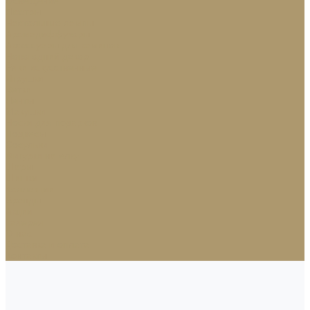
Освещение
Люстры
Настольные лампы
Аромадиффузоры
Аксессуары для каминов
Новогодний декор
Ёлки искусственные
Игрушки
Ветки
Ленты
Макушки
Носки для подарков
Подвесы
Сосульки
Фигурки на елку
Шары
Шишки
Коллекции
Бренды
Акции
Галерея
О нас
Доставка и оплата
Контакты