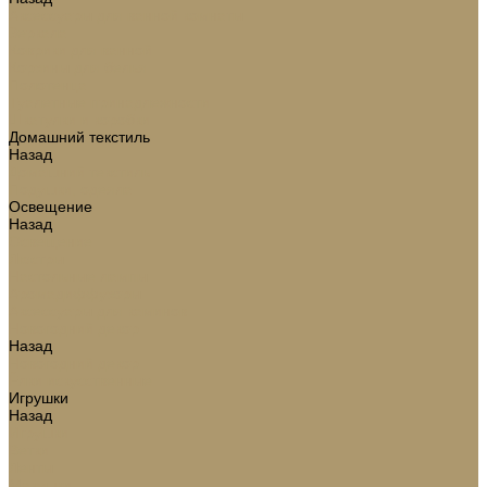
Аксессуары для ванной комнаты
Зеркала
Коврики для ванной
Корзины для белья
Полотенца
Туалетные принадлежности
Шкатулки и коробки
Домашний текстиль
Назад
Домашний текстиль
Подушки, одеяла
Освещение
Назад
Освещение
Люстры
Настольные лампы
Аромадиффузоры
Аксессуары для каминов
Новогодний декор
Назад
Новогодний декор
Ёлки искусственные
Игрушки
Назад
Игрушки
Ветки
Ленты
Макушки