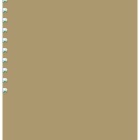
Коврики для ванной
Корзины для белья
Полотенца
Туалетные принадлежности
Шкатулки и коробки
Подушки, одеяла
Люстры
Настольные лампы
Ёлки искусственные
Игрушки
Ветки
Ленты
Макушки
Коллекции
Бренды
Акции
Галерея
О нас