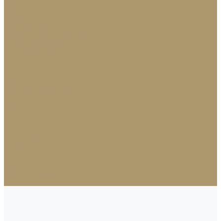
Освещение
Люстры
Настольные лампы
Аромадиффузоры
Аксессуары для каминов
Новогодний декор
Ёлки искусственные
Игрушки
Ветки
Ленты
Макушки
Носки для подарков
Подвесы
Сосульки
Фигурки на елку
Шары
Шишки
Коллекции
Бренды
Акции
Галерея
О нас
Доставка и оплата
Контакты