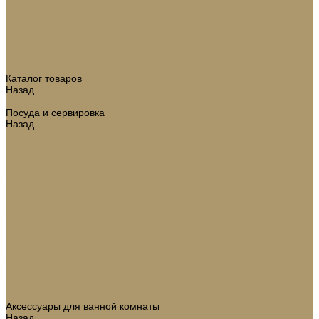
Каталог товаров
Назад
Каталог товаров
Посуда и сервировка
Назад
Посуда и сервировка
Тарелки
Салатники
Чайные наборы
Кофейные наборы
Подносы
Хлебницы
Подставки
Вазы и баночки
Графины и кувшины
Наборы бокалов и рюмок
Столовые приборы
Вазы
Статуэтки
Подсвечники и свечи
Аксессуары для ванной комнаты
Назад