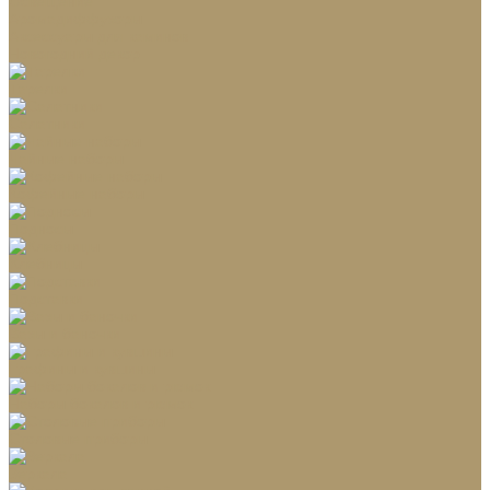
Освещение
Аромадиффузоры
Аксессуары для каминов
Новогодний декор
Тарелки
Салатники
Чайные наборы
Кофейные наборы
Подносы
Хлебницы
Подставки
Вазы и баночки
Графины и кувшины
Наборы бокалов и рюмок
Столовые приборы
Зеркала