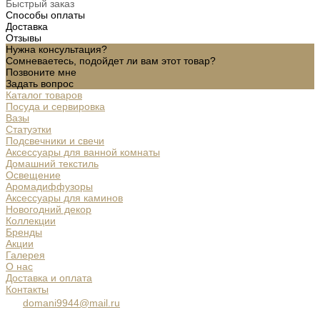
Быстрый заказ
Способы оплаты
Доставка
Отзывы
Нужна консультация?
Сомневаетесь, подойдет ли вам этот товар?
Позвоните мне
Задать вопрос
Каталог товаров
Посуда и сервировка
Вазы
Статуэтки
Подсвечники и свечи
Аксессуары для ванной комнаты
Домашний текстиль
Освещение
Аромадиффузоры
Аксессуары для каминов
Новогодний декор
Коллекции
Бренды
Акции
Галерея
О нас
Доставка и оплата
Контакты
domani9944@mail.ru