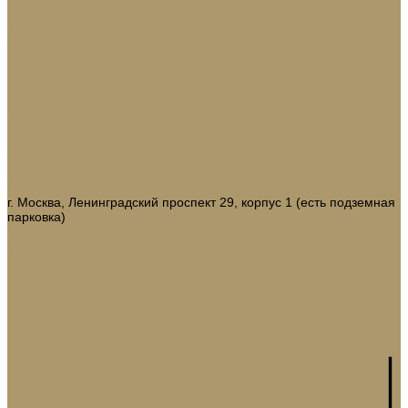
Носки для подарков
Подвесы
Сосульки
Фигурки на елку
Шары
Шишки
Коллекции
Бренды
Акции
Галерея
О нас
Доставка и оплата
Контакты
г. Москва, Ленинградский проспект 29, корпус 1 (есть подземная
парковка)
8 (968) 321-22-65
domani9944@mail.ru