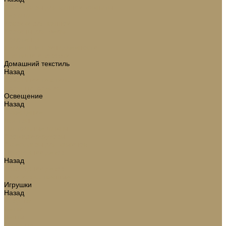
Аксессуары для ванной комнаты
Зеркала
Коврики для ванной
Корзины для белья
Полотенца
Туалетные принадлежности
Шкатулки и коробки
Домашний текстиль
Назад
Домашний текстиль
Подушки, одеяла
Освещение
Назад
Освещение
Люстры
Настольные лампы
Аромадиффузоры
Аксессуары для каминов
Новогодний декор
Назад
Новогодний декор
Ёлки искусственные
Игрушки
Назад
Игрушки
Ветки
Ленты
Макушки