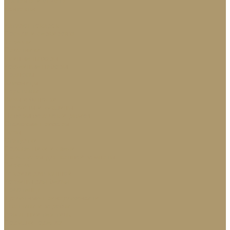
Доставка и оплата
Контакты
...
Каталог товаров
Посуда и сервировка
Тарелки
Салатники
Чайные наборы
Кофейные наборы
Подносы
Хлебницы
Подставки
Вазы и баночки
Графины и кувшины
Наборы бокалов и рюмок
Столовые приборы
Вазы
Статуэтки
Подсвечники и свечи
Аксессуары для ванной комнаты
Зеркала
Коврики для ванной
Корзины для белья
Полотенца
Туалетные принадлежности
Шкатулки и коробки
Домашний текстиль
Подушки, одеяла