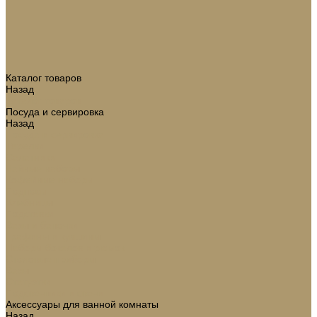
Каталог товаров
Назад
Каталог товаров
Посуда и сервировка
Назад
Посуда и сервировка
Тарелки
Салатники
Чайные наборы
Кофейные наборы
Подносы
Хлебницы
Подставки
Вазы и баночки
Графины и кувшины
Наборы бокалов и рюмок
Столовые приборы
Вазы
Статуэтки
Подсвечники и свечи
Аксессуары для ванной комнаты
Назад