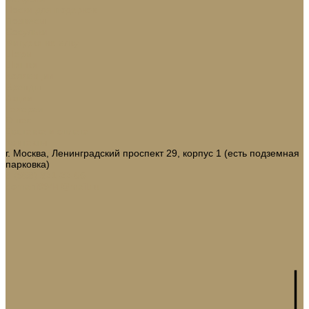
Носки для подарков
Подвесы
Сосульки
Фигурки на елку
Шары
Шишки
Коллекции
Бренды
Акции
Галерея
О нас
Доставка и оплата
Контакты
г. Москва, Ленинградский проспект 29, корпус 1 (есть подземная
парковка)
8 (968) 321-22-65
domani9944@mail.ru