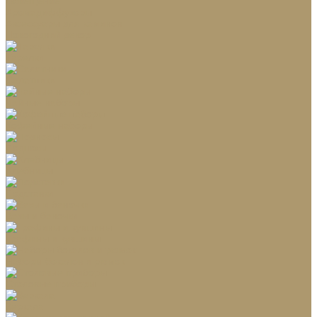
Освещение
Аромадиффузоры
Аксессуары для каминов
Новогодний декор
Тарелки
Салатники
Чайные наборы
Кофейные наборы
Подносы
Хлебницы
Подставки
Вазы и баночки
Графины и кувшины
Наборы бокалов и рюмок
Столовые приборы
Зеркала