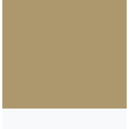
Освещение
Люстры
Настольные лампы
Аромадиффузоры
Аксессуары для каминов
Новогодний декор
Ёлки искусственные
Игрушки
Ветки
Ленты
Макушки
Носки для подарков
Подвесы
Сосульки
Фигурки на елку
Шары
Шишки
Коллекции
Бренды
Акции
Галерея
О нас
Доставка и оплата
Контакты