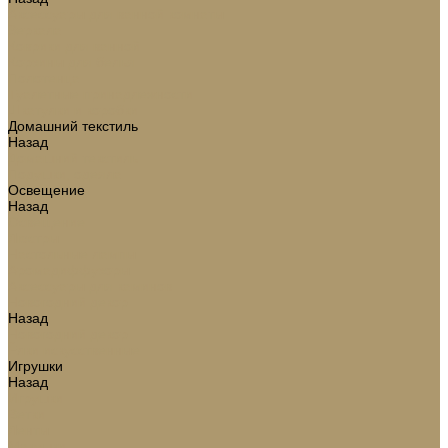
Аксессуары для ванной комнаты
Зеркала
Коврики для ванной
Корзины для белья
Полотенца
Туалетные принадлежности
Шкатулки и коробки
Домашний текстиль
Назад
Домашний текстиль
Подушки, одеяла
Освещение
Назад
Освещение
Люстры
Настольные лампы
Аромадиффузоры
Аксессуары для каминов
Новогодний декор
Назад
Новогодний декор
Ёлки искусственные
Игрушки
Назад
Игрушки
Ветки
Ленты
Макушки