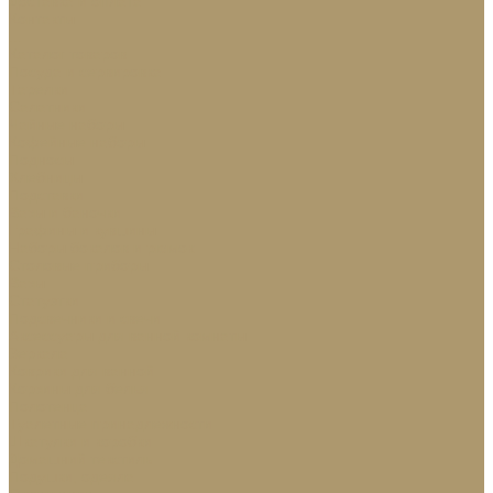
Доставка и оплата
Контакты
...
Каталог товаров
Посуда и сервировка
Тарелки
Салатники
Чайные наборы
Кофейные наборы
Подносы
Хлебницы
Подставки
Вазы и баночки
Графины и кувшины
Наборы бокалов и рюмок
Столовые приборы
Вазы
Статуэтки
Подсвечники и свечи
Аксессуары для ванной комнаты
Зеркала
Коврики для ванной
Корзины для белья
Полотенца
Туалетные принадлежности
Шкатулки и коробки
Домашний текстиль
Подушки, одеяла