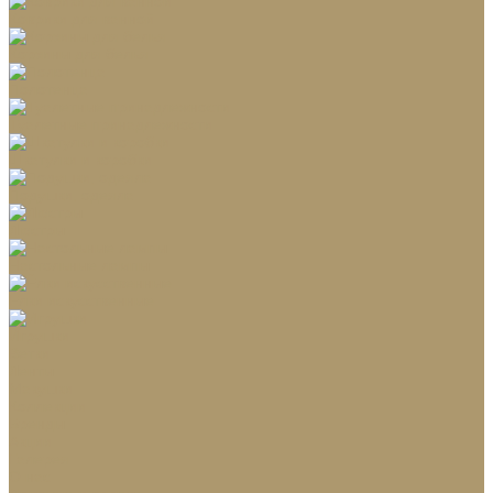
Коврики для ванной
Корзины для белья
Полотенца
Туалетные принадлежности
Шкатулки и коробки
Подушки, одеяла
Люстры
Настольные лампы
Ёлки искусственные
Игрушки
Ветки
Ленты
Макушки
Коллекции
Бренды
Акции
Галерея
О нас