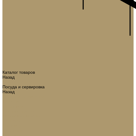
Каталог товаров
Назад
Каталог товаров
Посуда и сервировка
Назад
Посуда и сервировка
Тарелки
Салатники
Чайные наборы
Кофейные наборы
Подносы
Хлебницы
Подставки
Вазы и баночки