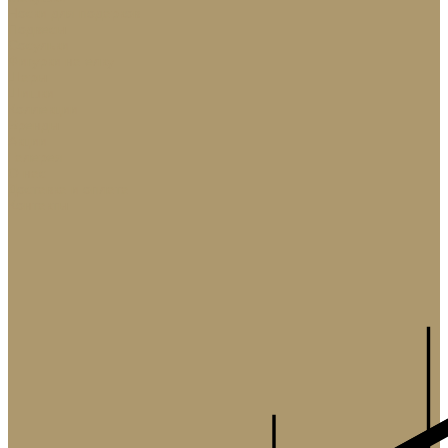
Носки для подарков
Подвесы
Сосульки
Фигурки на елку
Шары
Шишки
Коллекции
Бренды
Акции
Галерея
О нас
Доставка и оплата
Контакты