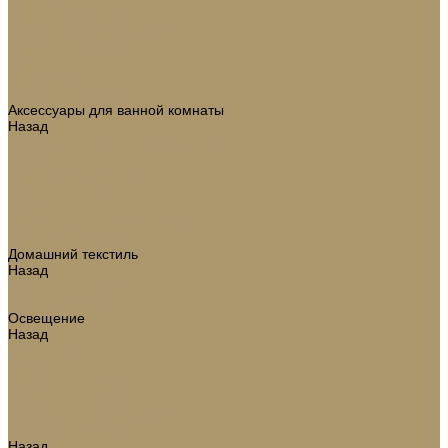
Графины и кувшины
Наборы бокалов и рюмок
Столовые приборы
Вазы
Статуэтки
Подсвечники и свечи
Аксессуары для ванной комнаты
Назад
Аксессуары для ванной комнаты
Зеркала
Коврики для ванной
Корзины для белья
Полотенца
Туалетные принадлежности
Шкатулки и коробки
Домашний текстиль
Назад
Домашний текстиль
Подушки, одеяла
Освещение
Назад
Освещение
Люстры
Настольные лампы
Аромадиффузоры
Аксессуары для каминов
Новогодний декор
Назад