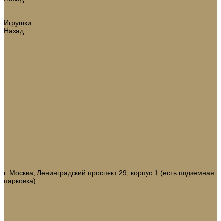
Новогодний декор
Ёлки искусственные
Игрушки
Назад
Игрушки
Ветки
Ленты
Макушки
Носки для подарков
Подвесы
Сосульки
Фигурки на елку
Шары
Шишки
Коллекции
Бренды
Акции
Галерея
О нас
Доставка и оплата
Контакты
г. Москва, Ленинградский проспект 29, корпус 1 (есть подземная
парковка)
8 (968) 321-22-65
domani9944@mail.ru