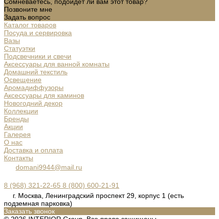
Сомневаетесь, подойдет ли вам этот товар?
Позвоните мне
Задать вопрос
Каталог товаров
Посуда и сервировка
Вазы
Статуэтки
Подсвечники и свечи
Аксессуары для ванной комнаты
Домашний текстиль
Освещение
Аромадиффузоры
Аксессуары для каминов
Новогодний декор
Коллекции
Бренды
Акции
Галерея
О нас
Доставка и оплата
Контакты
domani9944@mail.ru
8 (968) 321-22-65
8 (800) 600-21-91
г. Москва, Ленинградский проспект 29, корпус 1 (есть
подземная парковка)
Заказать звонок
© 2026 INTERIOR Group, Все права защищены