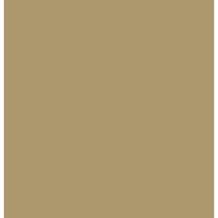
Подставки
Вазы и баночки
Графины и кувшины
Наборы бокалов и рюмок
Столовые приборы
Вазы
Статуэтки
Подсвечники и свечи
Аксессуары для ванной комнаты
Зеркала
Коврики для ванной
Корзины для белья
Полотенца
Туалетные принадлежности
Шкатулки и коробки
Домашний текстиль
Подушки, одеяла
Освещение
Люстры
Настольные лампы
Аромадиффузоры
Аксессуары для каминов
Новогодний декор
Ёлки искусственные
Игрушки
Ветки
Ленты
Макушки