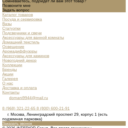
Сомневаетесь, подойдет ли вам этот товар?
Позвоните мне
Задать вопрос
Каталог товаров
Посуда и сервировка
Вазы
Статуэтки
Подсвечники и свечи
Аксессуары для ванной комнаты
Домашний текстиль
Освещение
Аромадиффузоры
Аксессуары для каминов
Новогодний декор
Коллекции
Бренды
Акции
Галерея
О нас
Доставка и оплата
Контакты
domani9944@mail.ru
8 (968) 321-22-65
8 (800) 600-21-91
г. Москва, Ленинградский проспект 29, корпус 1 (есть
подземная парковка)
Заказать звонок
© 2026 INTERIOR Group, Все права защищены