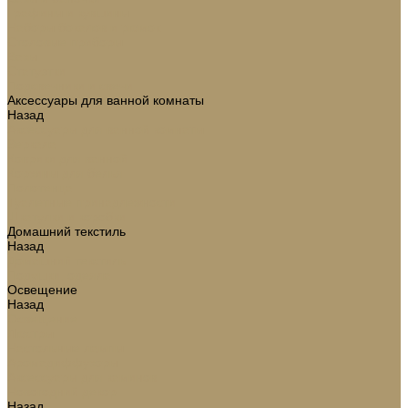
Графины и кувшины
Наборы бокалов и рюмок
Столовые приборы
Вазы
Статуэтки
Подсвечники и свечи
Аксессуары для ванной комнаты
Назад
Аксессуары для ванной комнаты
Зеркала
Коврики для ванной
Корзины для белья
Полотенца
Туалетные принадлежности
Шкатулки и коробки
Домашний текстиль
Назад
Домашний текстиль
Подушки, одеяла
Освещение
Назад
Освещение
Люстры
Настольные лампы
Аромадиффузоры
Аксессуары для каминов
Новогодний декор
Назад