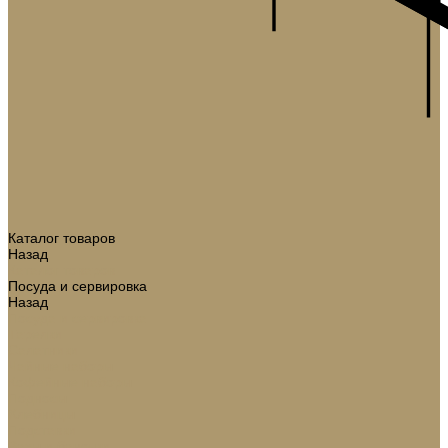
Каталог товаров
Назад
Каталог товаров
Посуда и сервировка
Назад
Посуда и сервировка
Тарелки
Салатники
Чайные наборы
Кофейные наборы
Подносы
Хлебницы
Подставки
Вазы и баночки