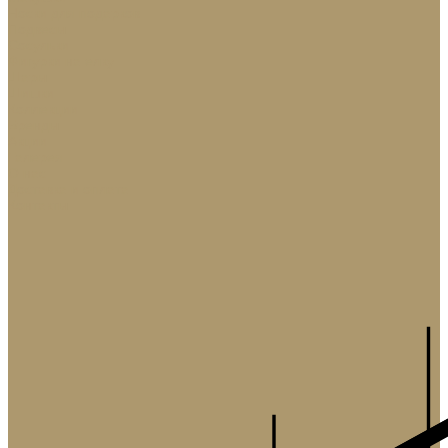
Носки для подарков
Подвесы
Сосульки
Фигурки на елку
Шары
Шишки
Коллекции
Бренды
Акции
Галерея
О нас
Доставка и оплата
Контакты