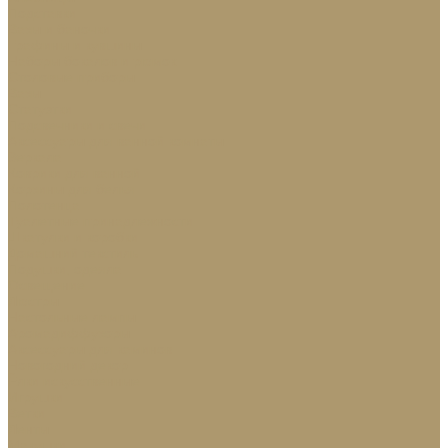
Подставки
Вазы и баночки
Графины и кувшины
Наборы бокалов и рюмок
Столовые приборы
Вазы
Статуэтки
Подсвечники и свечи
Аксессуары для ванной комнаты
Зеркала
Коврики для ванной
Корзины для белья
Полотенца
Туалетные принадлежности
Шкатулки и коробки
Домашний текстиль
Подушки, одеяла
Освещение
Люстры
Настольные лампы
Аромадиффузоры
Аксессуары для каминов
Новогодний декор
Ёлки искусственные
Игрушки
Ветки
Ленты
Макушки