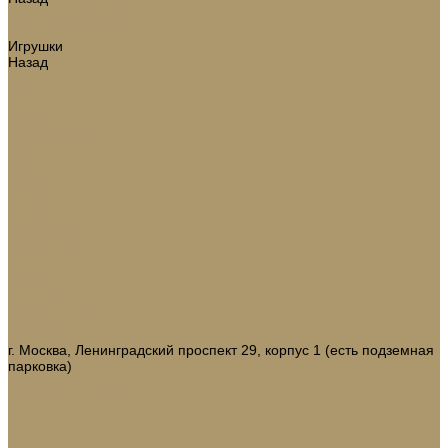
Новогодний декор
Ёлки искусственные
Игрушки
Назад
Игрушки
Ветки
Ленты
Макушки
Носки для подарков
Подвесы
Сосульки
Фигурки на елку
Шары
Шишки
Коллекции
Бренды
Акции
Галерея
О нас
Доставка и оплата
Контакты
г. Москва, Ленинградский проспект 29, корпус 1 (есть подземная
парковка)
8 (968) 321-22-65
domani9944@mail.ru