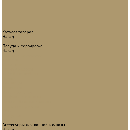
Каталог товаров
Назад
Каталог товаров
Посуда и сервировка
Назад
Посуда и сервировка
Тарелки
Салатники
Чайные наборы
Кофейные наборы
Подносы
Хлебницы
Подставки
Вазы и баночки
Графины и кувшины
Наборы бокалов и рюмок
Столовые приборы
Вазы
Статуэтки
Подсвечники и свечи
Аксессуары для ванной комнаты
Назад