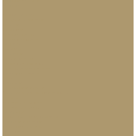
Доставка и оплата
Контакты
...
Каталог товаров
Посуда и сервировка
Тарелки
Салатники
Чайные наборы
Кофейные наборы
Подносы
Хлебницы
Подставки
Вазы и баночки
Графины и кувшины
Наборы бокалов и рюмок
Столовые приборы
Вазы
Статуэтки
Подсвечники и свечи
Аксессуары для ванной комнаты
Зеркала
Коврики для ванной
Корзины для белья
Полотенца
Туалетные принадлежности
Шкатулки и коробки
Домашний текстиль
Подушки, одеяла