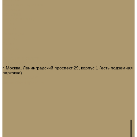
Носки для подарков
Подвесы
Сосульки
Фигурки на елку
Шары
Шишки
Коллекции
Бренды
Акции
Галерея
О нас
Доставка и оплата
Контакты
г. Москва, Ленинградский проспект 29, корпус 1 (есть подземная
парковка)
8 (968) 321-22-65
domani9944@mail.ru