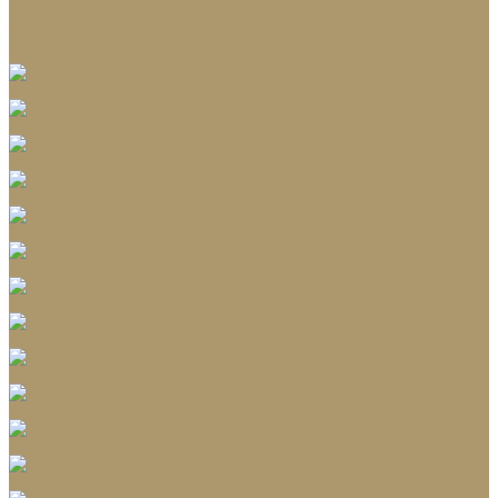
Освещение
Аромадиффузоры
Аксессуары для каминов
Новогодний декор
Тарелки
Салатники
Чайные наборы
Кофейные наборы
Подносы
Хлебницы
Подставки
Вазы и баночки
Графины и кувшины
Наборы бокалов и рюмок
Столовые приборы
Зеркала