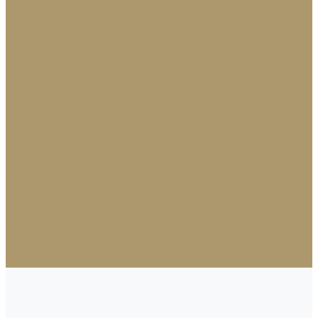
Освещение
Люстры
Настольные лампы
Аромадиффузоры
Аксессуары для каминов
Новогодний декор
Ёлки искусственные
Игрушки
Ветки
Ленты
Макушки
Носки для подарков
Подвесы
Сосульки
Фигурки на елку
Шары
Шишки
Коллекции
Бренды
Акции
Галерея
О нас
Доставка и оплата
Контакты