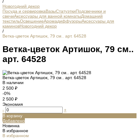
/
Новогодний декор
Посуда и сервировка
Вазы
Статуэтки
Подсвечники и
свечи
Аксессуары для ванной комнаты
Домашний
текстиль
Освещение
Аромадиффузоры
Аксессуары для
каминов
Новогодний декор
/
Ветка-цветок Артишок, 79 см.. арт. 64528
Ветка-цветок Артишок, 79 см..
арт. 64528
Ветка-цветок Артишок, 79 см.. арт. 64528
В наличии
2 500 ₽
-0%
2 500 ₽
Экономия
-
+
В корзину
Добавлено
Новинка
В избранное
В избранном