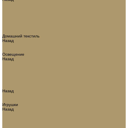
Аксессуары для ванной комнаты
Зеркала
Коврики для ванной
Корзины для белья
Полотенца
Туалетные принадлежности
Шкатулки и коробки
Домашний текстиль
Назад
Домашний текстиль
Подушки, одеяла
Освещение
Назад
Освещение
Люстры
Настольные лампы
Аромадиффузоры
Аксессуары для каминов
Новогодний декор
Назад
Новогодний декор
Ёлки искусственные
Игрушки
Назад
Игрушки
Ветки
Ленты
Макушки