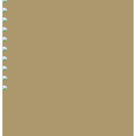
Коврики для ванной
Корзины для белья
Полотенца
Туалетные принадлежности
Шкатулки и коробки
Подушки, одеяла
Люстры
Настольные лампы
Ёлки искусственные
Игрушки
Ветки
Ленты
Макушки
Коллекции
Бренды
Акции
Галерея
О нас