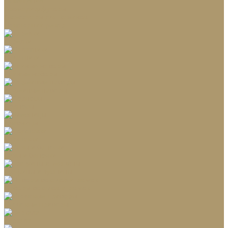
Освещение
Аромадиффузоры
Аксессуары для каминов
Новогодний декор
Тарелки
Салатники
Чайные наборы
Кофейные наборы
Подносы
Хлебницы
Подставки
Вазы и баночки
Графины и кувшины
Наборы бокалов и рюмок
Столовые приборы
Зеркала