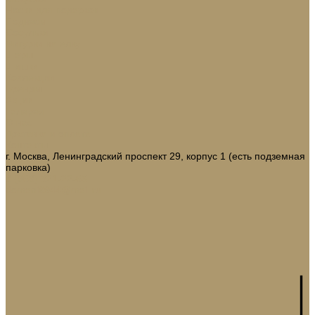
Носки для подарков
Подвесы
Сосульки
Фигурки на елку
Шары
Шишки
Коллекции
Бренды
Акции
Галерея
О нас
Доставка и оплата
Контакты
г. Москва, Ленинградский проспект 29, корпус 1 (есть подземная
парковка)
8 (968) 321-22-65
domani9944@mail.ru