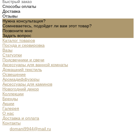
Быстрый заказ
Способы оплаты
Доставка
Отзывы
Нужна консультация?
Сомневаетесь, подойдет ли вам этот товар?
Позвоните мне
Задать вопрос
Каталог товаров
Посуда и сервировка
Вазы
Статуэтки
Подсвечники и свечи
Аксессуары для ванной комнаты
Домашний текстиль
Освещение
Аромадиффузоры
Аксессуары для каминов
Новогодний декор
Коллекции
Бренды
Акции
Галерея
О нас
Доставка и оплата
Контакты
domani9944@mail.ru