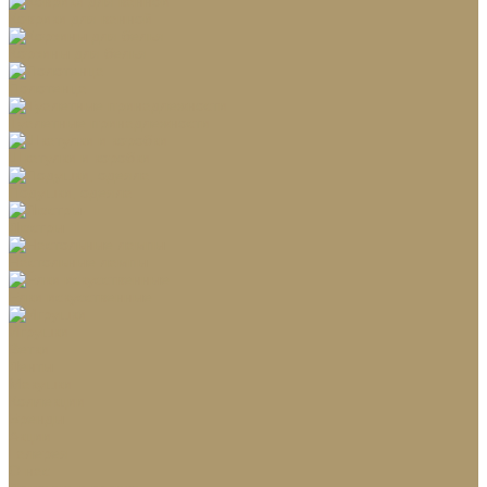
Коврики для ванной
Корзины для белья
Полотенца
Туалетные принадлежности
Шкатулки и коробки
Подушки, одеяла
Люстры
Настольные лампы
Ёлки искусственные
Игрушки
Ветки
Ленты
Макушки
Коллекции
Бренды
Акции
Галерея
О нас