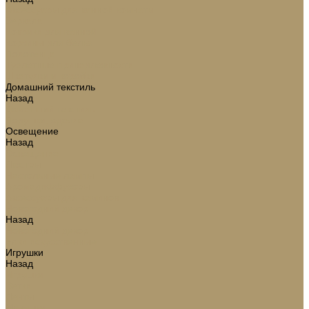
Аксессуары для ванной комнаты
Зеркала
Коврики для ванной
Корзины для белья
Полотенца
Туалетные принадлежности
Шкатулки и коробки
Домашний текстиль
Назад
Домашний текстиль
Подушки, одеяла
Освещение
Назад
Освещение
Люстры
Настольные лампы
Аромадиффузоры
Аксессуары для каминов
Новогодний декор
Назад
Новогодний декор
Ёлки искусственные
Игрушки
Назад
Игрушки
Ветки
Ленты
Макушки