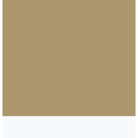
Освещение
Люстры
Настольные лампы
Аромадиффузоры
Аксессуары для каминов
Новогодний декор
Ёлки искусственные
Игрушки
Ветки
Ленты
Макушки
Носки для подарков
Подвесы
Сосульки
Фигурки на елку
Шары
Шишки
Коллекции
Бренды
Акции
Галерея
О нас
Доставка и оплата
Контакты