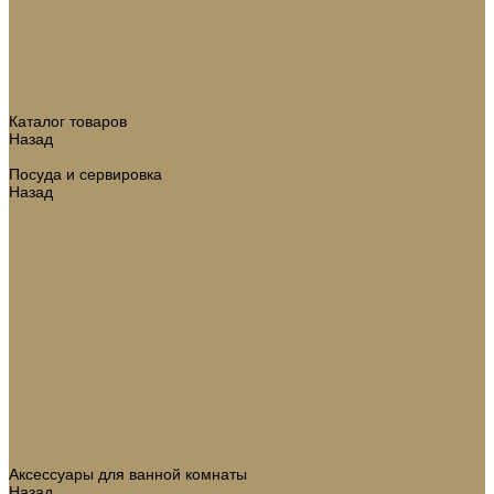
Каталог товаров
Назад
Каталог товаров
Посуда и сервировка
Назад
Посуда и сервировка
Тарелки
Салатники
Чайные наборы
Кофейные наборы
Подносы
Хлебницы
Подставки
Вазы и баночки
Графины и кувшины
Наборы бокалов и рюмок
Столовые приборы
Вазы
Статуэтки
Подсвечники и свечи
Аксессуары для ванной комнаты
Назад