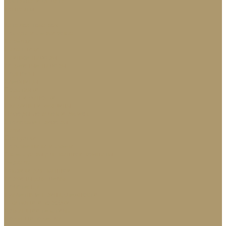
Доставка и оплата
Контакты
...
Каталог товаров
Посуда и сервировка
Тарелки
Салатники
Чайные наборы
Кофейные наборы
Подносы
Хлебницы
Подставки
Вазы и баночки
Графины и кувшины
Наборы бокалов и рюмок
Столовые приборы
Вазы
Статуэтки
Подсвечники и свечи
Аксессуары для ванной комнаты
Зеркала
Коврики для ванной
Корзины для белья
Полотенца
Туалетные принадлежности
Шкатулки и коробки
Домашний текстиль
Подушки, одеяла