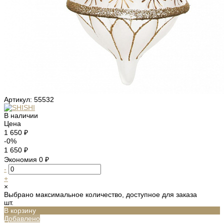
Артикул:
55532
В наличии
Цена
1 650 ₽
-0%
1 650 ₽
Экономия
0 ₽
-
+
×
Выбрано максимальное количество, доступное для заказа
шт.
В корзину
Добавлено