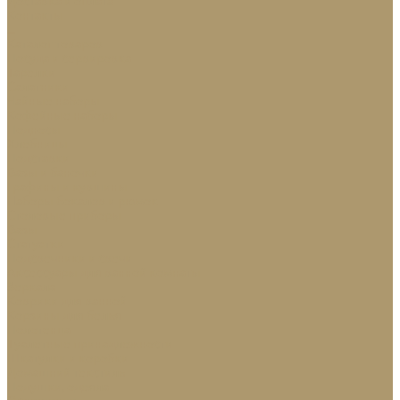
Доставка и оплата
Контакты
...
Каталог товаров
Посуда и сервировка
Тарелки
Салатники
Чайные наборы
Кофейные наборы
Подносы
Хлебницы
Подставки
Вазы и баночки
Графины и кувшины
Наборы бокалов и рюмок
Столовые приборы
Вазы
Статуэтки
Подсвечники и свечи
Аксессуары для ванной комнаты
Зеркала
Коврики для ванной
Корзины для белья
Полотенца
Туалетные принадлежности
Шкатулки и коробки
Домашний текстиль
Подушки, одеяла