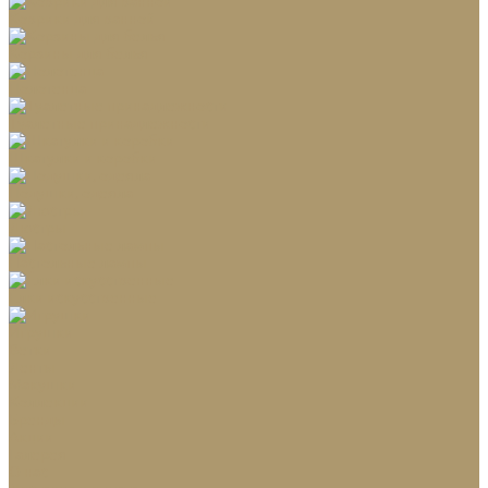
Коврики для ванной
Корзины для белья
Полотенца
Туалетные принадлежности
Шкатулки и коробки
Подушки, одеяла
Люстры
Настольные лампы
Ёлки искусственные
Игрушки
Ветки
Ленты
Макушки
Коллекции
Бренды
Акции
Галерея
О нас