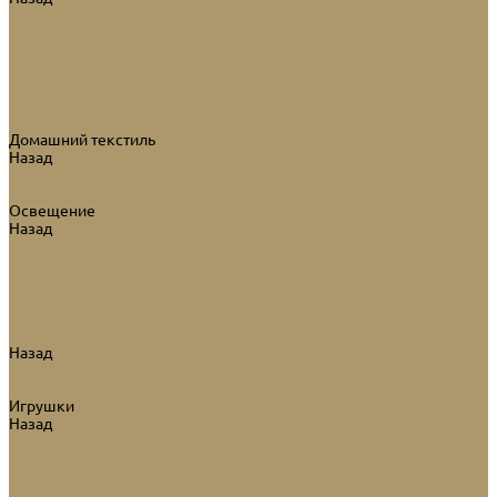
Аксессуары для ванной комнаты
Зеркала
Коврики для ванной
Корзины для белья
Полотенца
Туалетные принадлежности
Шкатулки и коробки
Домашний текстиль
Назад
Домашний текстиль
Подушки, одеяла
Освещение
Назад
Освещение
Люстры
Настольные лампы
Аромадиффузоры
Аксессуары для каминов
Новогодний декор
Назад
Новогодний декор
Ёлки искусственные
Игрушки
Назад
Игрушки
Ветки
Ленты
Макушки