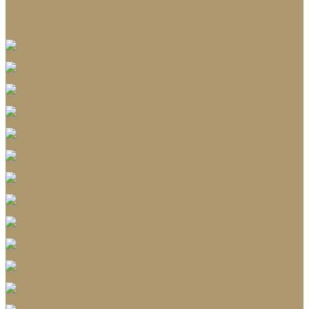
Освещение
Аромадиффузоры
Аксессуары для каминов
Новогодний декор
Тарелки
Салатники
Чайные наборы
Кофейные наборы
Подносы
Хлебницы
Подставки
Вазы и баночки
Графины и кувшины
Наборы бокалов и рюмок
Столовые приборы
Зеркала