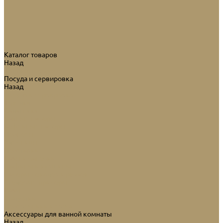
Каталог товаров
Назад
Каталог товаров
Посуда и сервировка
Назад
Посуда и сервировка
Тарелки
Салатники
Чайные наборы
Кофейные наборы
Подносы
Хлебницы
Подставки
Вазы и баночки
Графины и кувшины
Наборы бокалов и рюмок
Столовые приборы
Вазы
Статуэтки
Подсвечники и свечи
Аксессуары для ванной комнаты
Назад