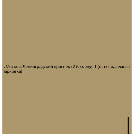
Носки для подарков
Подвесы
Сосульки
Фигурки на елку
Шары
Шишки
Коллекции
Бренды
Акции
Галерея
О нас
Доставка и оплата
Контакты
г. Москва, Ленинградский проспект 29, корпус 1 (есть подземная
парковка)
8 (968) 321-22-65
domani9944@mail.ru