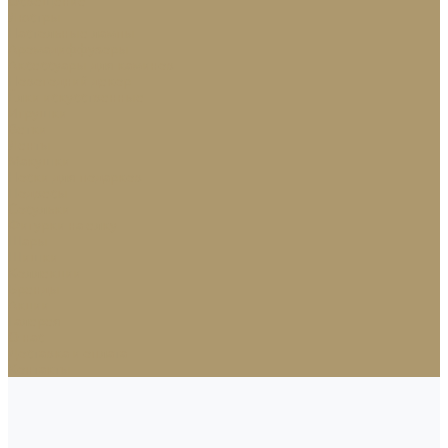
Освещение
Люстры
Настольные лампы
Аромадиффузоры
Аксессуары для каминов
Новогодний декор
Ёлки искусственные
Игрушки
Ветки
Ленты
Макушки
Носки для подарков
Подвесы
Сосульки
Фигурки на елку
Шары
Шишки
Коллекции
Бренды
Акции
Галерея
О нас
Доставка и оплата
Контакты