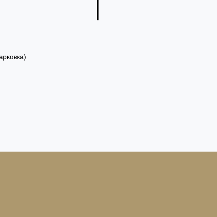
арковка)