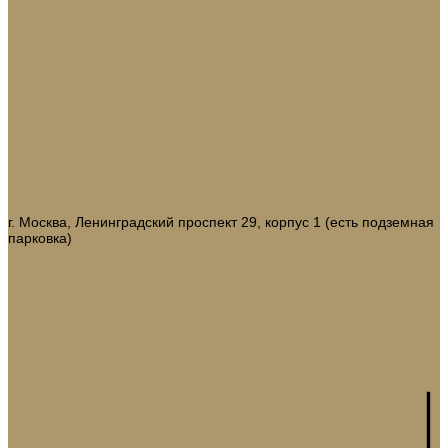
Носки для подарков
Подвесы
Сосульки
Фигурки на елку
Шары
Шишки
Коллекции
Бренды
Акции
Галерея
О нас
Доставка и оплата
Контакты
г. Москва, Ленинградский проспект 29, корпус 1 (есть подземная
парковка)
8 (968) 321-22-65
domani9944@mail.ru