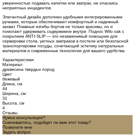
уверенностью подавать напитки или завтрак, не опасаясь
неприятных инцидентов.
Элегантный дизайн дополнен удобными интегрированными
ручками, которые обеспечивают комфортный и надежный
захват. Плавные изгибы бортов не только красивы, но и
помогают удерживать содержимое внутри. Поднос Wilo oak с
покрытием ANTI-SLIP — это незаменимый помощник для
сервировки стола, уютных завтраков в постели или безопасной
транспортировки посуды, сочетающий эстетику натуральных
материалов и современные технологии для вашего удобства.
Характеристики
Материал
древесина твердых пород
Цвет
бежевый
Длина, см
44
Ширина, см
31
Высота, см
4
Отзывы
Нужна консультация?
Сомневаетесь, подойдет ли вам этот товар?
Позвоните мне
Задать вопрос