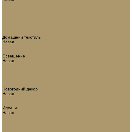
Аксессуары для ванной комнаты
Зеркала
Коврики для ванной
Корзины для белья
Полотенца
Туалетные принадлежности
Шкатулки и коробки
Домашний текстиль
Назад
Домашний текстиль
Подушки, одеяла
Освещение
Назад
Освещение
Люстры
Настольные лампы
Аромадиффузоры
Аксессуары для каминов
Новогодний декор
Назад
Новогодний декор
Ёлки искусственные
Игрушки
Назад
Игрушки
Ветки
Ленты
Макушки