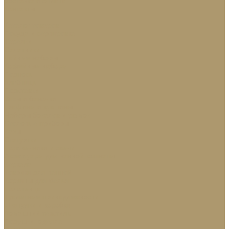
Доставка и оплата
Контакты
...
Каталог товаров
Посуда и сервировка
Тарелки
Салатники
Чайные наборы
Кофейные наборы
Подносы
Хлебницы
Подставки
Вазы и баночки
Графины и кувшины
Наборы бокалов и рюмок
Столовые приборы
Вазы
Статуэтки
Подсвечники и свечи
Аксессуары для ванной комнаты
Зеркала
Коврики для ванной
Корзины для белья
Полотенца
Туалетные принадлежности
Шкатулки и коробки
Домашний текстиль
Подушки, одеяла