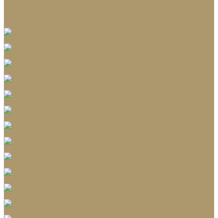
Освещение
Аромадиффузоры
Аксессуары для каминов
Новогодний декор
Тарелки
Салатники
Чайные наборы
Кофейные наборы
Подносы
Хлебницы
Подставки
Вазы и баночки
Графины и кувшины
Наборы бокалов и рюмок
Столовые приборы
Зеркала