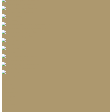
Коврики для ванной
Корзины для белья
Полотенца
Туалетные принадлежности
Шкатулки и коробки
Подушки, одеяла
Люстры
Настольные лампы
Ёлки искусственные
Игрушки
Ветки
Ленты
Макушки
Коллекции
Бренды
Акции
Галерея
О нас