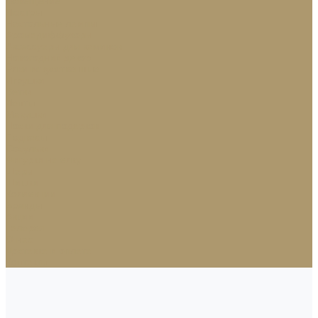
Освещение
Люстры
Настольные лампы
Аромадиффузоры
Аксессуары для каминов
Новогодний декор
Ёлки искусственные
Игрушки
Ветки
Ленты
Макушки
Носки для подарков
Подвесы
Сосульки
Фигурки на елку
Шары
Шишки
Коллекции
Бренды
Акции
Галерея
О нас
Доставка и оплата
Контакты