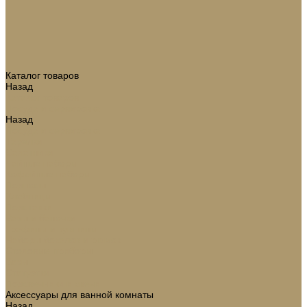
Каталог товаров
Назад
Каталог товаров
Посуда и сервировка
Назад
Посуда и сервировка
Тарелки
Салатники
Чайные наборы
Кофейные наборы
Подносы
Хлебницы
Подставки
Вазы и баночки
Графины и кувшины
Наборы бокалов и рюмок
Столовые приборы
Вазы
Статуэтки
Подсвечники и свечи
Аксессуары для ванной комнаты
Назад