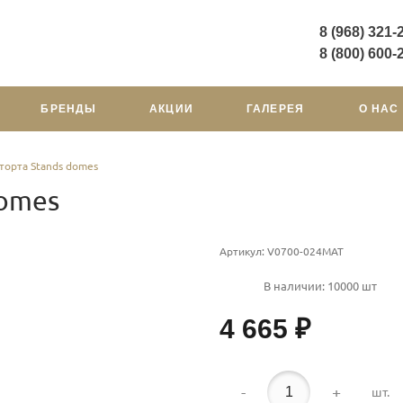
8 (968) 321-
8 (800) 600-
8 (968) 321-22-65
БРЕНДЫ
АКЦИИ
ГАЛЕРЕЯ
О НАС
г. Москва, Ленинградс
проспект 29, корпус 1 
подземная парковка)
Пн. - Сб. 11:00-20:00
торта Stands domes
domani9944@mail.ru
domes
Артикул:
V0700-024MAT
В наличии: 10000 шт
4 665 ₽
-
+
шт.