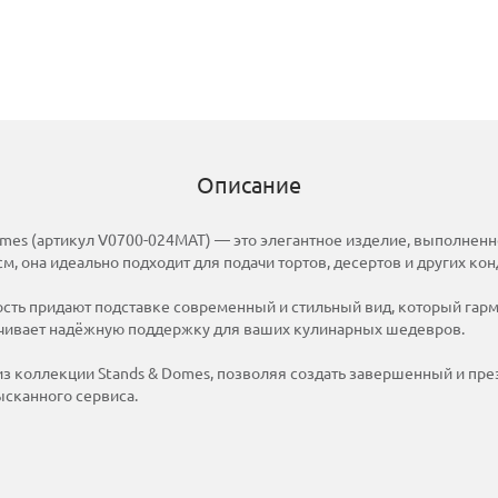
Описание
Domes (артикул V0700-024MAT) — это элегантное изделие, выполнен
см, она идеально подходит для подачи тортов, десертов и других ко
ость придают подставке современный и стильный вид, который гар
печивает надёжную поддержку для ваших кулинарных шедевров.
из коллекции Stands & Domes, позволяя создать завершенный и пр
ысканного сервиса.