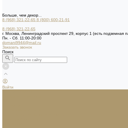
Больше, чем декор...
8 (968) 321-22-65
8 (800) 600-21-91
8 (968) 321-22-65
г. Москва, Ленинградский проспект 29, корпус 1 (есть подземная п
Пн. - Сб. 11:00-20:00
domani9944@mail.ru
Заказать звонок
Поиск
Войти
Каталог товаров
Посуда и сервировка
Вазы
Статуэтки
Подсвечники и свечи
Аксессуары для ванной комнаты
Домашний текстиль
Освещение