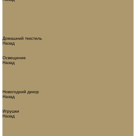
Аксессуары для ванной комнаты
Зеркала
Коврики для ванной
Корзины для белья
Полотенца
Туалетные принадлежности
Шкатулки и коробки
Домашний текстиль
Назад
Домашний текстиль
Подушки, одеяла
Освещение
Назад
Освещение
Люстры
Настольные лампы
Аромадиффузоры
Аксессуары для каминов
Новогодний декор
Назад
Новогодний декор
Ёлки искусственные
Игрушки
Назад
Игрушки
Ветки
Ленты
Макушки