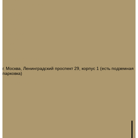
Носки для подарков
Подвесы
Сосульки
Фигурки на елку
Шары
Шишки
Коллекции
Бренды
Акции
Галерея
О нас
Доставка и оплата
Контакты
г. Москва, Ленинградский проспект 29, корпус 1 (есть подземная
парковка)
8 (968) 321-22-65
domani9944@mail.ru