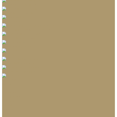
Коврики для ванной
Корзины для белья
Полотенца
Туалетные принадлежности
Шкатулки и коробки
Подушки, одеяла
Люстры
Настольные лампы
Ёлки искусственные
Игрушки
Ветки
Ленты
Макушки
Коллекции
Бренды
Акции
Галерея
О нас