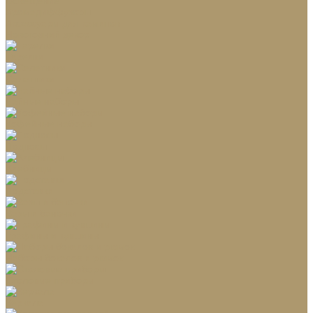
Освещение
Аромадиффузоры
Аксессуары для каминов
Новогодний декор
Тарелки
Салатники
Чайные наборы
Кофейные наборы
Подносы
Хлебницы
Подставки
Вазы и баночки
Графины и кувшины
Наборы бокалов и рюмок
Столовые приборы
Зеркала