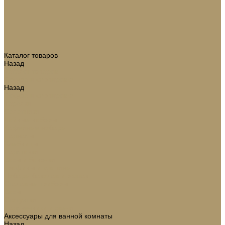
Каталог товаров
Назад
Каталог товаров
Посуда и сервировка
Назад
Посуда и сервировка
Тарелки
Салатники
Чайные наборы
Кофейные наборы
Подносы
Хлебницы
Подставки
Вазы и баночки
Графины и кувшины
Наборы бокалов и рюмок
Столовые приборы
Вазы
Статуэтки
Подсвечники и свечи
Аксессуары для ванной комнаты
Назад