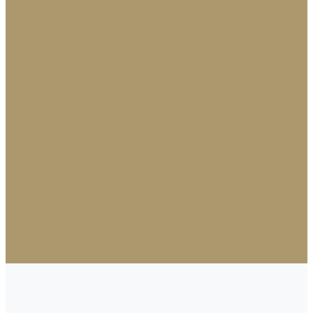
Освещение
Люстры
Настольные лампы
Аромадиффузоры
Аксессуары для каминов
Новогодний декор
Ёлки искусственные
Игрушки
Ветки
Ленты
Макушки
Носки для подарков
Подвесы
Сосульки
Фигурки на елку
Шары
Шишки
Коллекции
Бренды
Акции
Галерея
О нас
Доставка и оплата
Контакты