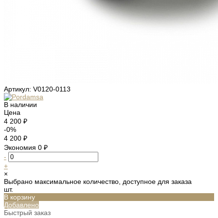
Артикул:
V0120-0113
В наличии
Цена
4 200 ₽
-0%
4 200 ₽
Экономия
0 ₽
-
+
×
Выбрано максимальное количество, доступное для заказа
шт.
В корзину
Добавлено
Быстрый заказ