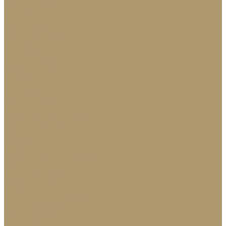
Доставка и оплата
Контакты
...
Каталог товаров
Посуда и сервировка
Тарелки
Салатники
Чайные наборы
Кофейные наборы
Подносы
Хлебницы
Подставки
Вазы и баночки
Графины и кувшины
Наборы бокалов и рюмок
Столовые приборы
Вазы
Статуэтки
Подсвечники и свечи
Аксессуары для ванной комнаты
Зеркала
Коврики для ванной
Корзины для белья
Полотенца
Туалетные принадлежности
Шкатулки и коробки
Домашний текстиль
Подушки, одеяла