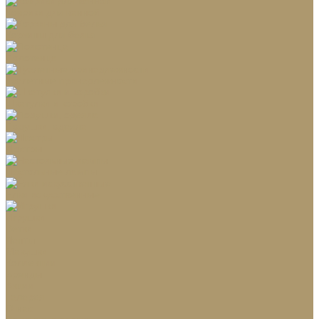
Коврики для ванной
Корзины для белья
Полотенца
Туалетные принадлежности
Шкатулки и коробки
Подушки, одеяла
Люстры
Настольные лампы
Ёлки искусственные
Игрушки
Ветки
Ленты
Макушки
Коллекции
Бренды
Акции
Галерея
О нас