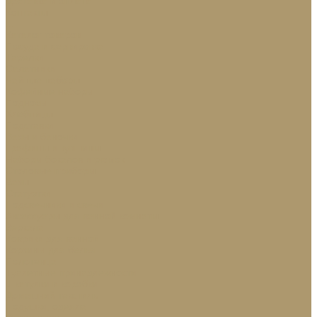
Доставка и оплата
Контакты
...
Каталог товаров
Посуда и сервировка
Тарелки
Салатники
Чайные наборы
Кофейные наборы
Подносы
Хлебницы
Подставки
Вазы и баночки
Графины и кувшины
Наборы бокалов и рюмок
Столовые приборы
Вазы
Статуэтки
Подсвечники и свечи
Аксессуары для ванной комнаты
Зеркала
Коврики для ванной
Корзины для белья
Полотенца
Туалетные принадлежности
Шкатулки и коробки
Домашний текстиль
Подушки, одеяла