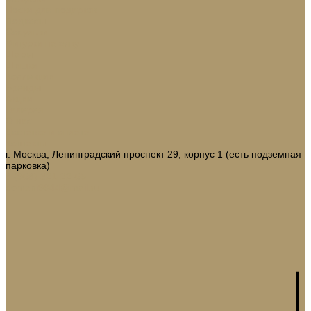
Носки для подарков
Подвесы
Сосульки
Фигурки на елку
Шары
Шишки
Коллекции
Бренды
Акции
Галерея
О нас
Доставка и оплата
Контакты
г. Москва, Ленинградский проспект 29, корпус 1 (есть подземная
парковка)
8 (968) 321-22-65
domani9944@mail.ru