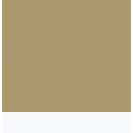
Освещение
Люстры
Настольные лампы
Аромадиффузоры
Аксессуары для каминов
Новогодний декор
Ёлки искусственные
Игрушки
Ветки
Ленты
Макушки
Носки для подарков
Подвесы
Сосульки
Фигурки на елку
Шары
Шишки
Коллекции
Бренды
Акции
Галерея
О нас
Доставка и оплата
Контакты