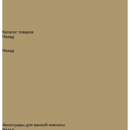
Каталог товаров
Назад
Каталог товаров
Посуда и сервировка
Назад
Посуда и сервировка
Тарелки
Салатники
Чайные наборы
Кофейные наборы
Подносы
Хлебницы
Подставки
Вазы и баночки
Графины и кувшины
Наборы бокалов и рюмок
Столовые приборы
Вазы
Статуэтки
Подсвечники и свечи
Аксессуары для ванной комнаты
Назад