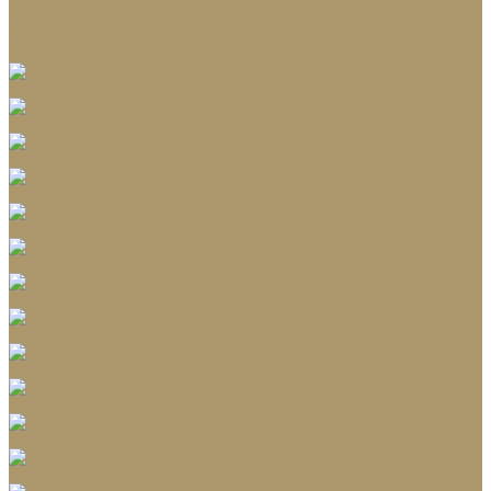
Освещение
Аромадиффузоры
Аксессуары для каминов
Новогодний декор
Тарелки
Салатники
Чайные наборы
Кофейные наборы
Подносы
Хлебницы
Подставки
Вазы и баночки
Графины и кувшины
Наборы бокалов и рюмок
Столовые приборы
Зеркала