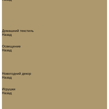
Аксессуары для ванной комнаты
Зеркала
Коврики для ванной
Корзины для белья
Полотенца
Туалетные принадлежности
Шкатулки и коробки
Домашний текстиль
Назад
Домашний текстиль
Подушки, одеяла
Освещение
Назад
Освещение
Люстры
Настольные лампы
Аромадиффузоры
Аксессуары для каминов
Новогодний декор
Назад
Новогодний декор
Ёлки искусственные
Игрушки
Назад
Игрушки
Ветки
Ленты
Макушки